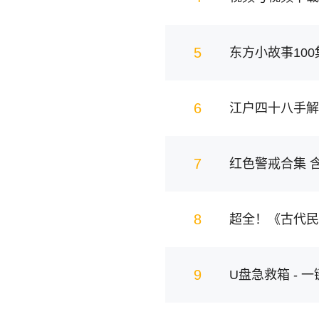
5
东方小故事100
6
江户四十八手解
7
8
超全！《古代民
9