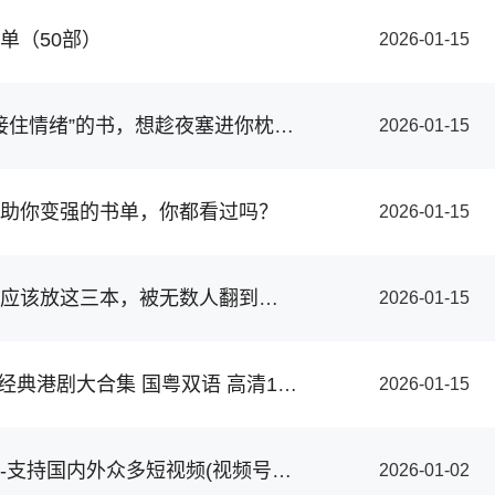
单（50部）
2026-01-15
我藏了10本“能接住情绪”的书，想趁夜塞进你枕头底下
2026-01-15
助你变强的书单，你都看过吗？
2026-01-15
每个人的床头都应该放这三本，被无数人翻到烂的人生答案之书
2026-01-15
TVB、ATV亚视经典港剧大合集 国粤双语 高清1080P【10T容量】强烈推荐❗❗❗
2026-01-15
侠客短视频解析-支持国内外众多短视频(视频号)平台
2026-01-02